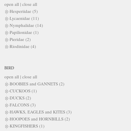
open all
|
close all
Hesperiidae (5)
Lycaenidae (11)
Nymphalidae (14)
Papilionidae (1)
Pieridae (2)
Riodinidae (4)
BIRD
open all
|
close all
BOOBIES and GANNETS (2)
CUCKOOS (1)
DUCKS (2)
FALCONS (3)
HAWKS, EAGLES and KITES (3)
HOOPOES and HORNBILLS (2)
KINGFISHERS (1)