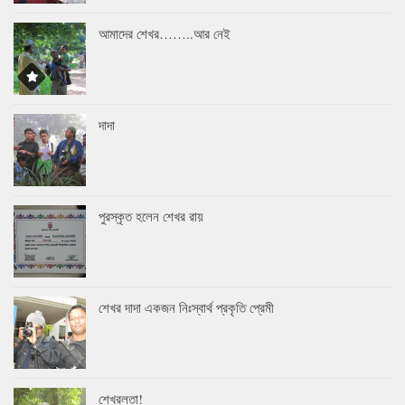
আমাদের শেখর……..আর নেই
দাদা
পুরস্কৃত হলেন শেখর রায়
শেখর দাদা একজন নিঃস্বার্থ প্রকৃতি প্রেমী
শেখরলতা!