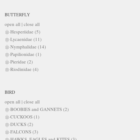
BUTTERFLY
open all
|
close all
Hesperiidae (5)
Lycaenidae (11)
Nymphalidae (14)
Papilionidae (1)
Pieridae (2)
Riodinidae (4)
BIRD
open all
|
close all
BOOBIES and GANNETS (2)
CUCKOOS (1)
DUCKS (2)
FALCONS (3)
HAWKS, EAGLES and KITES (3)