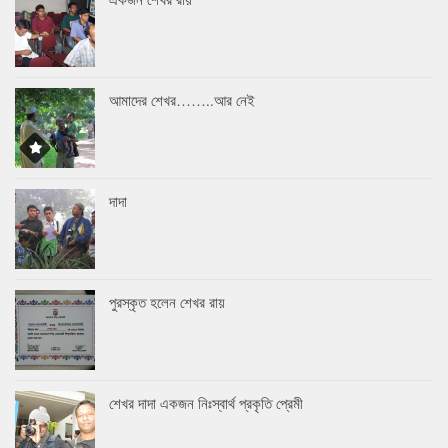
আমাদের শেখর……..আর নেই
দাদা
পুরস্কৃত হলেন শেখর রায়
শেখর দাদা একজন নিঃস্বার্থ প্রকৃতি প্রেমী