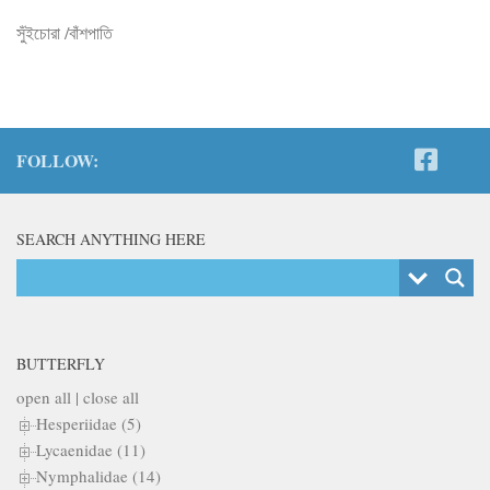
সুঁইচোরা /বাঁশপাতি
FOLLOW:
SEARCH ANYTHING HERE
BUTTERFLY
open all
|
close all
Hesperiidae (5)
Lycaenidae (11)
Nymphalidae (14)