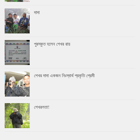
দাদা
পুরস্কৃত হলেন শেখর রায়
শেখর দাদা একজন নিঃস্বার্থ প্রকৃতি প্রেমী
শেখরলতা!