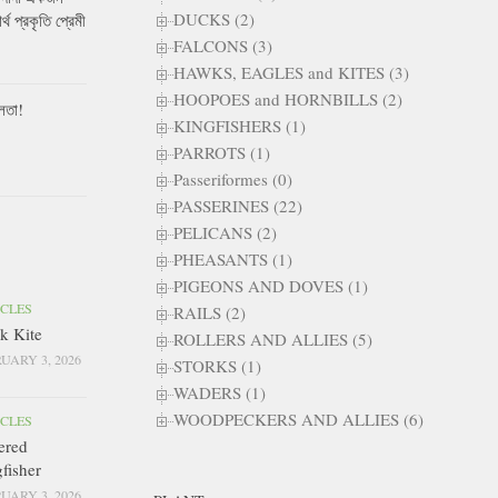
DUCKS (2)
ার্থ প্রকৃতি প্রেমী
FALCONS (3)
HAWKS, EAGLES and KITES (3)
HOOPOES and HORNBILLS (2)
লতা!
KINGFISHERS (1)
PARROTS (1)
Passeriformes (0)
PASSERINES (22)
PELICANS (2)
PHEASANTS (1)
PIGEONS AND DOVES (1)
ICLES
RAILS (2)
k Kite
ROLLERS AND ALLIES (5)
UARY 3, 2026
STORKS (1)
WADERS (1)
WOODPECKERS AND ALLIES (6)
ICLES
ered
fisher
UARY 3, 2026