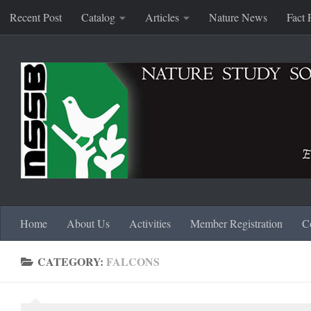
Recent Post
Catalog
Articles
Nature News
Fact 
Skip to content
Home
About Us
Activities
Member Registration
C
CATEGORY:
FALCONS