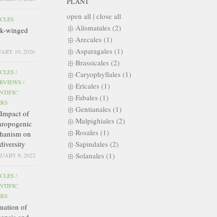
PLANT
open all
|
close all
ICLES
Alismatales (2)
ck-winged
Arecales (1)
Asparagales (1)
ARY 10, 2026
Brassicales (2)
ICLES
/
Caryophyllales (1)
ERVIEWS
/
Ericales (1)
NTIFIC
Fabales (1)
ERS
Gentianales (1)
Impact of
Malpighiales (2)
hropogenic
Rosales (1)
hanism on
diversity
Sapindales (2)
Solanales (1)
UARY 8, 2022
ICLES
/
NTIFIC
ERS
uation of