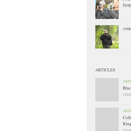
নিঃস্ব
শেখর
ARTICLES
ART
Blac
FEBR
ART
Coll
King
FEBR