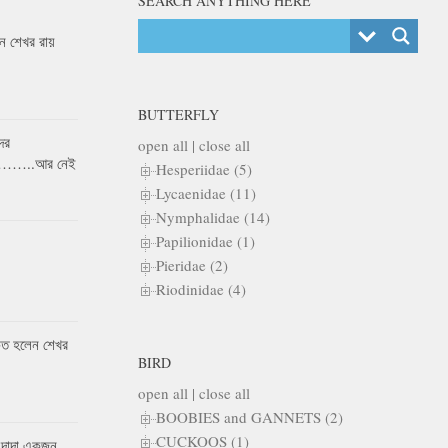
SEARCH ANYTHING HERE
 শেখর রায়
BUTTERFLY
ের
open all
|
close all
র……..আর নেই
Hesperiidae (5)
Lycaenidae (11)
Nymphalidae (14)
Papilionidae (1)
Pieridae (2)
Riodinidae (4)
কৃত হলেন শেখর
BIRD
open all
|
close all
BOOBIES and GANNETS (2)
CUCKOOS (1)
 দাদা একজন