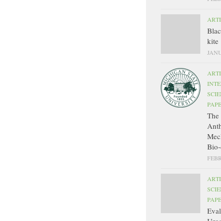
ART
Bla
kite
JANU
ART
INT
SCIE
PAP
The 
Ant
Mec
Bio-
FEBR
ART
SCIE
PAP
Eval