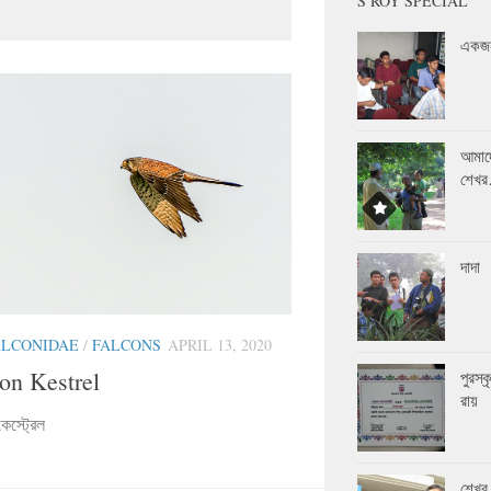
S ROY SPECIAL
একজন
আমাদ
শেখ
দাদা
ALCONIDAE
/
FALCONS
APRIL 13, 2020
n Kestrel
পুরস্
রায়
েস্ট্রেল
শেখর