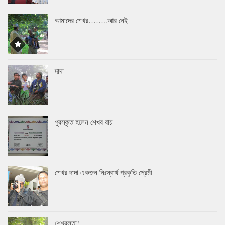
আমাদের শেখর……..আর নেই
দাদা
পুরস্কৃত হলেন শেখর রায়
শেখর দাদা একজন নিঃস্বার্থ প্রকৃতি প্রেমী
শেখরলতা!