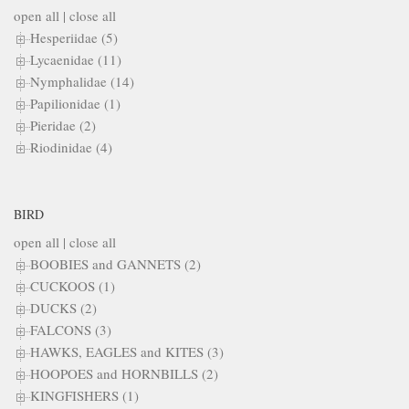
open all
|
close all
Hesperiidae (5)
Lycaenidae (11)
Nymphalidae (14)
Papilionidae (1)
Pieridae (2)
Riodinidae (4)
BIRD
open all
|
close all
BOOBIES and GANNETS (2)
CUCKOOS (1)
DUCKS (2)
FALCONS (3)
HAWKS, EAGLES and KITES (3)
HOOPOES and HORNBILLS (2)
KINGFISHERS (1)