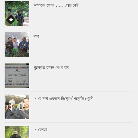
আমাদের শেখর……..আর নেই
দাদা
পুরস্কৃত হলেন শেখর রায়
শেখর দাদা একজন নিঃস্বার্থ প্রকৃতি প্রেমী
শেখরলতা!