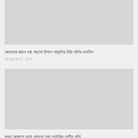
জেলেদের জালে ধরা পড়লো বিশাল আকৃতির মিঠা পানির ডলফিন
MARCH 27, 2019
মুক্ত আকাশে ডানা মেললো দেড় শতাধিক দেশীয় পাখি