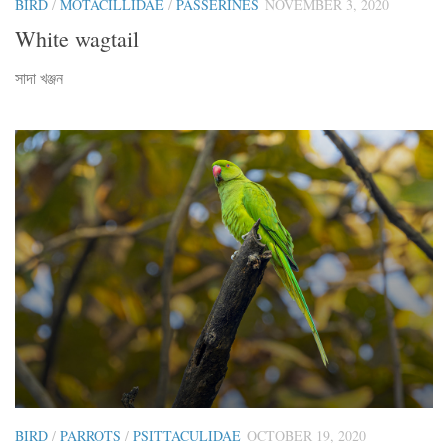
BIRD
/
MOTACILLIDAE
/
PASSERINES
NOVEMBER 3, 2020
White wagtail
সাদা খঞ্জন
BIRD
/
PARROTS
/
PSITTACULIDAE
OCTOBER 19, 2020