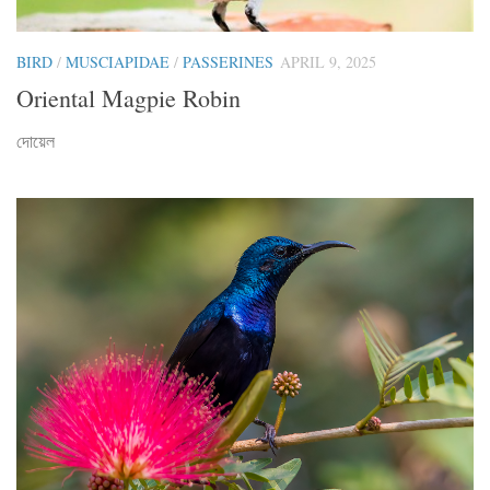
BIRD
/
MUSCIAPIDAE
/
PASSERINES
APRIL 9, 2025
Oriental Magpie Robin
দোয়েল