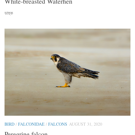
White-breasted Waterhen
ডাহুক
BIRD
/
FALCONIDAE
/
FALCONS
AUGUST 31, 2020
Peregrine falcon