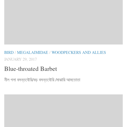
BIRD
/
MEGALAIMIDAE
/
WOODPECKERS AND ALLIES
JANUARY 29, 2017
Blue-throated Barbet
নীল গলা বসন্তবৌরি/বড় বসন্তবৌরি /মাঝারি আমতোতা