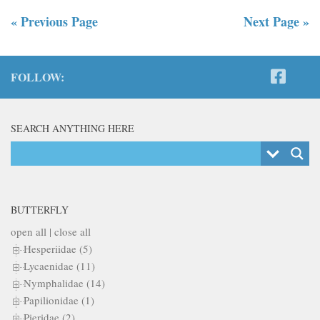
« Previous Page
Next Page »
FOLLOW:
SEARCH ANYTHING HERE
BUTTERFLY
open all
|
close all
Hesperiidae (5)
Lycaenidae (11)
Nymphalidae (14)
Papilionidae (1)
Pieridae (2)