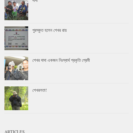
দাদা
পুরস্কৃত হলেন শেখর রায়
শেখর দাদা একজন নিঃস্বার্থ প্রকৃতি প্রেমী
শেখরলতা!
ARTICLES