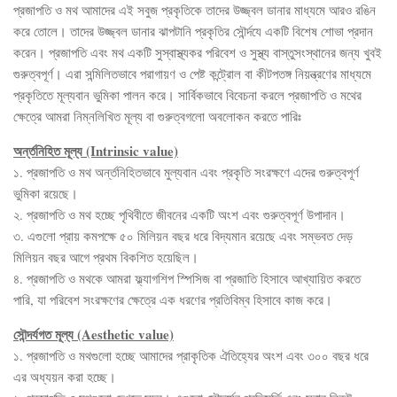
প্রজাপতি ও মথ আমাদের এই সবুজ প্রকৃতিকে তাদের উজ্জ্বল ডানার মাধ্যমে আরও রঙিন
করে তোলে। তাদের উজ্জ্বল ডানার ঝাপটানি প্রকৃতির সৌর্ন্দযে একটি বিশেষ শোভা প্রদান
করেন। প্রজাপতি এবং মথ একটি সুস্বাস্থ্যকর পরিবেশ ও সুস্থ্য বাস্তুসংস্থানের জন্য খুবই
গুরুত্বপূর্ণ। এরা সন্মিলিতভাবে পরাগায়ণ ও পেষ্ট কন্ট্রোল বা কীটপতঙ্গ নিয়ন্ত্রণের মাধ্যমে
প্রকৃতিতে মূল্যবান ভুমিকা পালন করে। সার্বিকভাবে বিবেচনা করলে প্রজাপতি ও মথের
ক্ষেত্রে আমরা নিম্নলিখিত মূল্য বা গুরুত্বগলো অবলোকন করতে পারিঃ
অর্ন্তনিহিত মূল্য (Intrinsic value)
১. প্রজাপতি ও মথ অর্ন্তনিহিতভাবে মুল্যবান এবং প্রকৃতি সংরক্ষণে এদের গুরুত্বপূর্ণ
ভুমিকা রয়েছে।
২. প্রজাপতি ও মথ হচ্ছে পৃথিবীতে জীবনের একটি অংশ এবং গুরুত্বপূর্ণ উপাদান।
৩. এগুলো প্রায় কমপক্ষে ৫০ মিলিয়ন বছর ধরে বিদ্যমান রয়েছে এবং সম্ভবত দেড়
মিলিয়ন বছর আগে প্রথম বিকশিত হয়েছিল।
৪. প্রজাপতি ও মথকে আমরা ফ্ল্যাগশিপ স্পিসিজ বা প্রজাতি হিসাবে আখ্যায়িত করতে
পারি, যা পরিবেশ সংরক্ষণের ক্ষেত্রে এক ধরণের প্রতিবিম্ব হিসাবে কাজ করে।
সৌন্দর্যগত মূল্য (Aesthetic value)
১. প্রজাপতি ও মথগুলো হচ্ছে আমাদের প্রাকৃতিক ঐতিহ্যের অংশ এবং ৩০০ বছর ধরে
এর অধ্যয়ন করা হচ্ছে।