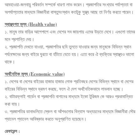
আবহাওয়া-জলবায়ু পরিবর্তন সম্পর্কে ধারণা লাভ করেন। প্রজাপতির সংখ্যার পর্যাপ্ততা বা
অপর্যাপ্ততার মাধ্যমে বিজ্ঞানীরা বাস্তুসংস্থান কতটুকু সুস্থ্য আছে তা নির্ণয় করতে পারেন।
স্বাস্থ্যগত মূল্য (Health value)
১. মানুষ তার বাড়ির আশেপাশে এবং দেশের সব জায়গায় এদের উড়তে দেখে। এগুলো তাদের
মনে প্রশান্তি দেয়।
২. প্রজাপতি দেখতে যাওয়া, প্রজাপতির ছবি তুলতে যাওয়ার জন্য মানুষকে বিভিন্ন স্থান
পর্যবেক্ষনের জন্য বাইরে ঘুরতে বা হাঁটতে যেতে হয়। এতে করে ঐ ব্যক্তির স্বাস্থ্যও ভালো
থাকে।
অর্থনৈতিক মূল্য (Economic value)
১. দেশের বা দেশের বাইরের হাজার হাজার লোক প্রতিবছর দেশের বিভিন্ন স্থানে বা দেশের
বাইরের বিভিন্ন স্থানে ভ্রমণ করছে, ফলে ঐ দেশ অর্থনৈতিকভাবে লাভবান হচ্ছে।
২. বাটারফ্লাই গার্ডেন বা প্রজাপতি বাগানের মাধ্যমে ইকো টুরিজম কে আরও প্রভাবান্বিত
করা যায়।
৩. প্রজাপতির ডানাগুলিতে স্কেল বা আঁশগুলোর বিন্যাস অধ্যয়নের মাধ্যমে বিজ্ঞানীরা সৌর
প্যানেল প্যানেল আবিষ্কার করতে অনুপ্রাণিত হয়েছেন।
রেফারেন্স :