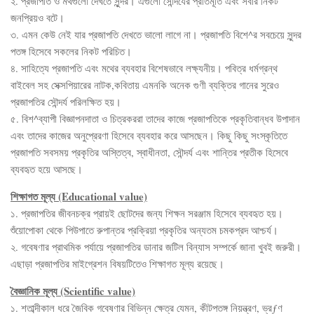
২. প্রজাপতি ও মথগুলো দেখতে সুন্দর। এগুলো সৌন্দর্যের প্রতিমূর্তি এবং সবার নিকট
জনপ্রিয়ও বটে।
৩. এমন কেউ নেই যার প্রজাপতি দেখতে ভালো লাগে না। প্রজাপতি বিশে^র সবচেয়ে সুন্দর
পতঙ্গ হিসেবে সকলের নিকট পরিচিত।
৪. সাহিত্যে প্রজাপতি এবং মথের ব্যবহার বিশেষভাবে লক্ষ্যনীয়। পবিত্র ধর্মগ্রন্থ
বাইবেল সহ সেক্সপিয়ারের নাটক,কবিতায় এমনকি অনেক গুণী ব্যক্তির গানের সুরেও
প্রজাপতির সৌন্দর্য পরিলক্ষিত হয়।
৫. বিশ^ব্যাপী বিজ্ঞাপনদাতা ও চিত্রকররা তাদের কাজে প্রজাপতিকে প্রকৃতিবান্ধব উপাদান
এবং তাদের কাজের অনুপ্রেরণা হিসেবে ব্যবহার করে আসছেন। কিছু কিছু সংস্কৃতিতে
প্রজাপতি সবসময় প্রকৃতির অস্তিত্ব, স্বাধীনতা, সৌন্দর্য এবং শান্তির প্রতীক হিসেবে
ব্যবহৃত হয়ে আসছে।
শিক্ষাগত মূল্য (Educational value)
১. প্রজাপতির জীবনচক্র প্রায়ই ছোটদের জন্য শিক্ষন সরঞ্জাম হিসেবে ব্যবহৃত হয়।
শুঁয়োপোকা থেকে পিউপাতে রুপান্তর প্রক্রিয়া প্রকৃতির অন্যতম চমকপ্রদ আশ্চর্য।
২. গবেষণার প্রাথমিক পর্যায়ে প্রজাপতির ডানার জটিল বিন্যাস সম্পর্কে জানা খুবই জরুরী।
এছাড়া প্রজাপতির মাইগ্রেশন বিষয়টিতেও শিক্ষাগত মূল্য রয়েছে।
বৈজ্ঞানিক মূল্য (Scientific value)
১. শতাব্দীকাল ধরে জৈবিক গবেষণার বিভিন্ন ক্ষেত্র যেমন, কীটপতঙ্গ নিয়ন্ত্রণ, ভ্রƒণ