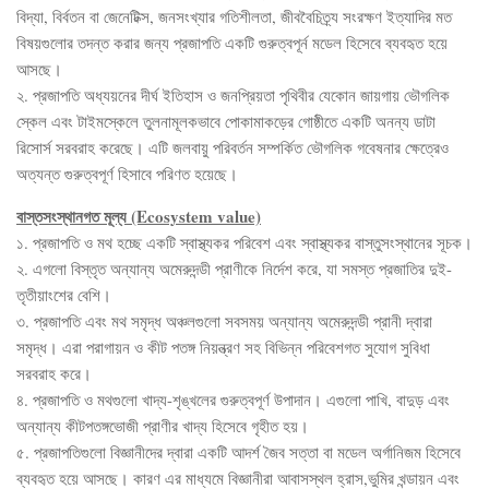
বিদ্যা, বির্বতন বা জেনেটিক্স, জনসংখ্যার গতিশীলতা, জীববৈচিত্র্য সংরক্ষণ ইত্যাদির মত
বিষয়গুলোর তদন্ত করার জন্য প্রজাপতি একটি গুরুত্বপূর্ন মডেল হিসেবে ব্যবহৃত হয়ে
আসছে।
২. প্রজাপতি অধ্যয়নের দীর্ঘ ইতিহাস ও জনপ্রিয়তা পৃথিবীর যেকোন জায়গায় ভৌগলিক
স্কেল এবং টাইমস্কেলে তুলনামূলকভাবে পোকামাকড়ের গোষ্ঠীতে একটি অনন্য ডাটা
রিসোর্স সরবরাহ করেছে। এটি জলবায়ু পরিবর্তন সম্পর্কিত ভৌগলিক গবেষনার ক্ষেত্রেও
অত্যন্ত গুরুত্বপূর্ণ হিসাবে পরিণত হয়েছে।
বাস্তসংস্থানগত মূল্য (Ecosystem value)
১. প্রজাপতি ও মথ হচ্ছে একটি স্বাস্থ্যকর পরিবেশ এবং স্বাস্থ্যকর বাস্তুসংস্থানের সূচক।
২. এগলো বিস্তৃত অন্যান্য অমেরুদন্ডী প্রাণীকে নির্দেশ করে, যা সমস্ত প্রজাতির দুই-
তৃতীয়াংশের বেশি।
৩. প্রজাপতি এবং মথ সমৃদ্ধ অঞ্চলগুলো সবসময় অন্যান্য অমেরুদন্ডী প্রানী দ্বারা
সমৃদ্ধ। এরা পরাগায়ন ও কীট পতঙ্গ নিয়ন্ত্রণ সহ বিভিন্ন পরিবেশগত সুযোগ সুবিধা
সরবরাহ করে।
৪. প্রজাপতি ও মথগুলো খাদ্য-শৃঙ্খলের গুরুত্বপূর্ণ উপাদান। এগুলো পাখি, বাদুড় এবং
অন্যান্য কীটপতঙ্গভোজী প্রাণীর খাদ্য হিসেবে গৃহীত হয়।
৫. প্রজাপতিগুলো বিজ্ঞানীদের দ্বারা একটি আদর্শ জৈব সত্তা বা মডেল অর্গানিজম হিসেবে
ব্যবহৃত হয়ে আসছে। কারণ এর মাধ্যমে বিজ্ঞানীরা আবাসস্থল হ্রাস,ভুমির খন্ডায়ন এবং