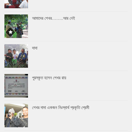
আমাদের শেখর……..আর নেই
দাদা
পুরস্কৃত হলেন শেখর রায়
শেখর দাদা একজন নিঃস্বার্থ প্রকৃতি প্রেমী