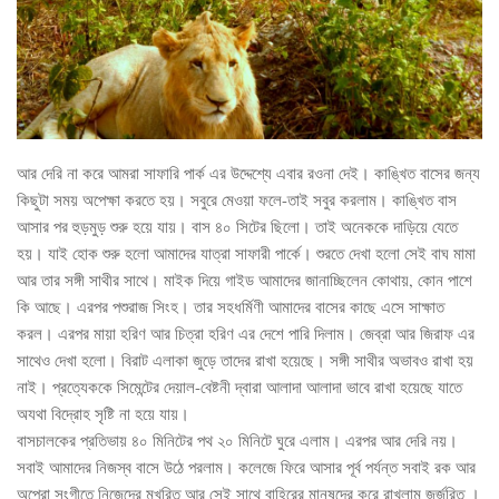
আর দেরি না করে আমরা সাফারি পার্ক এর উদ্দেশ্যে এবার রওনা দেই। কাঙ্খিত বাসের জন্য
কিছুটা সময় অপেক্ষা করতে হয়। সবুরে মেওয়া ফলে-তাই সবুর করলাম। কাঙ্খিত বাস
আসার পর হুড়মুড় শুরু হয়ে যায়। বাস ৪০ সিটের ছিলো। তাই অনেককে দাড়িয়ে যেতে
হয়। যাই হোক শুরু হলো আমাদের যাত্রা সাফারী পার্কে। শুরতে দেখা হলো সেই বাঘ মামা
আর তার সঙ্গী সাথীর সাথে। মাইক দিয়ে গাইড আমাদের জানাচ্ছিলেন কোথায়, কোন পাশে
কি আছে। এরপর পশুরাজ সিংহ। তার সহধর্মিণী আমাদের বাসের কাছে এসে সাক্ষাত
করল। এরপর মায়া হরিণ আর চিত্রা হরিণ এর দেশে পারি দিলাম। জেব্রা আর জিরাফ এর
সাথেও দেখা হলো। বিরাট এলাকা জুড়ে তাদের রাখা হয়েছে। সঙ্গী সাথীর অভাবও রাখা হয়
নাই। প্রত্যেককে সিমেন্টের দেয়াল-বেষ্টনী দ্বারা আলাদা আলাদা ভাবে রাখা হয়েছে যাতে
অযথা বিদ্রোহ সৃষ্টি না হয়ে যায়।
বাসচালকের প্রতিভায় ৪০ মিনিটের পথ ২০ মিনিটে ঘুরে এলাম। এরপর আর দেরি নয়।
সবাই আমাদের নিজস্ব বাসে উঠে পরলাম। কলেজে ফিরে আসার পূর্ব পর্যন্ত সবাই রক আর
অপেরা সংগীতে নিজেদের মুখরিত আর সেই সাথে বাহিরের মানুষদের করে রাখলাম জর্জরিত ।