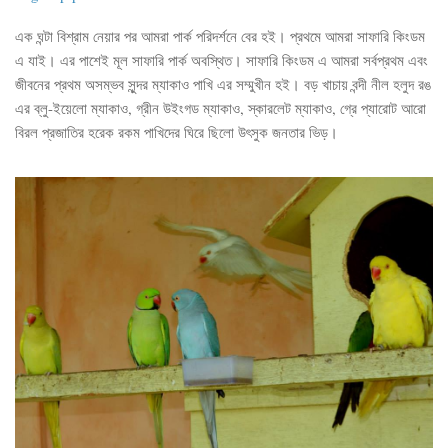
এক ঘন্টা বিশ্রাম নেয়ার পর আমরা পার্ক পরিদর্শনে বের হই। প্রথমে আমরা সাফারি কিংডম
এ যাই। এর পাশেই মূল সাফারি পার্ক অবস্থিত। সাফারি কিংডম এ আমরা সর্বপ্রথম এবং
জীবনের প্রথম অসম্ভব সুন্দর ম্যাকাও পাখি এর সম্মুখীন হই। বড় খাচায় বন্দী নীল হলুদ রঙ
এর ব্লু-ইয়েলো ম্যাকাও, গ্রীন উইংগড ম্যাকাও, স্কারলেট ম্যাকাও, গ্রে প্যারোট আরো
বিরল প্রজাতির হরেক রকম পাখিদের ঘিরে ছিলো উৎসুক জনতার ভিড়।