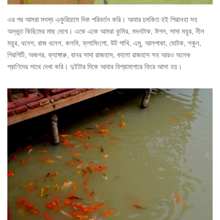
এর পর আমরা মৎস্য একুরিয়ামে দিক পরিবর্তন করি। আবার চমকিত হই পিরানহা সহ
অদ্ভুত কিছিমের মাছ দেখে। একে একে আমরা কুমির, মদনটাক, ঈগল, সাদা ময়ুর, নীল
ময়ুর, ধনেশ, রাজ ধনেশ, কলমি, ফ্লামিংগো, উট পাখি, এমু, আলপাকা, ঘোটক, শকুন,
গিরগিটি, অজগর, ক্যাঙ্গারু, বানর সাদা রাজহাস, কালো রাজহাস সহ আরও অনেক
প্রাণিদের সাথে দেখা করি। দুইটার দিকে আবার বিশ্রামাগারে ফিরে আসা হয়।