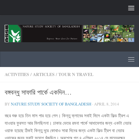
Skip to content
ACTIVITIES
/
ARTICLES
/
TOUR N TRAVEL
বঙ্গবন্ধু সাফারি পার্কে একদিন…
BY
NATURE STUDY SOCIETY OF BANGLADESH
·
APRIL 8, 2014
বছর শুরু হয়ে তিন মাস পার হয়ে গেল। কিন্তু ক্লাবের সবাই মিলে একটা ফিল্ড ট্রিপ এ
যাওয়ার ফুরসত আর মিলছিলনা। ঢাকার ভেতর রমনা পার্কে আধাবেলার জন্য একটা নেচার
ওয়াক হয়েছে ঠিকই কিন্তু দূরে কোথাও সারা দিনের জন্য একটা ফিল্ড ট্রিপ বা নেচার
ওয়াকের জন্য সবাই সুযোগ খুঁজছিল। অবশেষে গত ৪ এপ্রিল ২০১৪ সে মাহেন্দ্রক্ষন