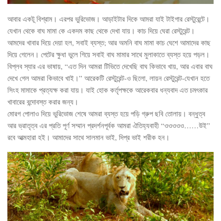
আবার একটূ বিশ্রাম। এরপর ভুরিভোজ। আড়াইটার দিকে আমরা যাই টাইগার রেস্টুরেন্টে।
যেখান থেকে বাঘ মামা কে একদম কাছ থেকে দেখা যায়। কাচ দিয়ে ঘেরা রেস্টুরেন্ট।
আমদের খাবার দিয়ে দেয়া হল, সবাই ব্যস্ত; আর অমনি বাঘ মামা কাচ ঘেশে আমাদের কাছ
দিয়ে গেলেন। পেটের ক্ষুধা ভুলে গিয়ে সবাই বাঘ মামার সাথে মুলাকাতে ব্যস্ত হয়ে পড়ল।
বিপ্লব স্যার এর ভাষায়, “এত দিন আমরা টিভিতে দেখেছি বাঘ কিভাবে খায়, আর এবার বাঘ
দেখে গেল আমরা কিভাবে খাই।” আরেকটি রেস্টুরেন্ট-ও ছিলো, লায়ন রেস্টুরেন্ট-যেখান হতে
সিংহ মামাকে প্রত্যক্ষ করা যায়। যাই হোক কর্তৃপক্ষকে আরেকবার ধন্যবাদ এত চমৎকার
খাবারের বন্দোবস্ত করার জন্য।
মোরগ পোলাও দিয়ে ভুরিভোজ শেষে আমরা ব্যস্ত হয়ে পড়ি গ্রুপ ছবি তোলায়। বন্ধুত্ব
আর ভ্রাতৃত্ব এর প্রতি পূর্ণ সম্মান প্রদর্শনপূর্বক আমরা ঐতিহ্যবাহী “ওওওওও……উই”
রবে আত্মহারা হই। আমাদের সাথে সালমান ভাই, দিপ্র ভাই শরীক হন।