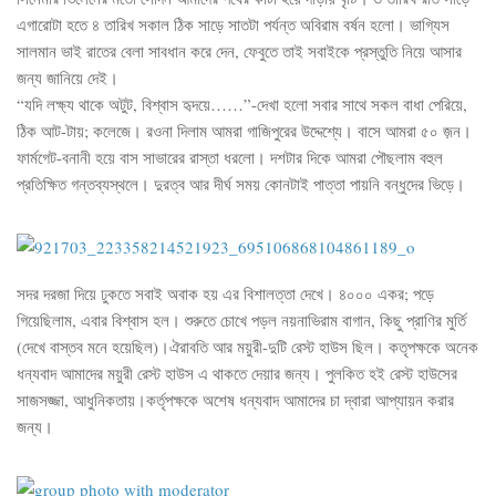
এগারোটা হতে ৪ তারিখ সকাল ঠিক সাড়ে সাতটা পর্যন্ত অবিরাম বর্ষন হলো। ভাগ্যিস
সালমান ভাই রাতের বেলা সাবধান করে দেন, ফেবুতে তাই সবাইকে প্রস্তুতি নিয়ে আসার
জন্য জানিয়ে দেই।
“যদি লক্ষ্য থাকে অটুট, বিশ্বাস হৃদয়ে……”-দেখা হলো সবার সাথে সকল বাধা পেরিয়ে,
ঠিক আট-টায়; কলেজে। রওনা দিলাম আমরা গাজিপুরের উদ্দেশ্যে। বাসে আমরা ৫০ জ়ন।
ফার্মগেট-বনানী হয়ে বাস সাভারের রাস্তা ধরলো। দশটার দিকে আমরা পৌছলাম বহুল
প্রতিক্ষিত গন্তব্যস্থলে। দুরত্ব আর দীর্ঘ সময় কোনটাই পাত্তা পায়নি বন্ধুদের ভিড়ে।
সদর দরজা দিয়ে ঢুকতে সবাই অবাক হয় এর বিশালত্তা দেখে। ৪০০০ একর; পড়ে
গিয়েছিলাম, এবার বিশ্বাস হল। শুরুতে চোখে পড়ল নয়নাভিরাম বাগান, কিছু প্রাণির মুর্তি
(দেখে বাস্তব মনে হয়েছিল)।ঐরাবতি আর ময়ুরী-দুটি রেস্ট হাউস ছিল। কতৃপক্ষকে অনেক
ধন্যবাদ আমাদের ময়ুরী রেস্ট হাউস এ থাকতে দেয়ার জন্য। পুলকিত হই রেস্ট হাউসের
সাজসজ্জা, আধুনিকতায়।কর্তৃপক্ষকে অশেষ ধন্যবাদ আমাদের চা দ্বারা আপ্যায়ন করার
জন্য।