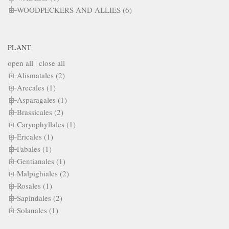
WOODPECKERS AND ALLIES (6)
PLANT
open all
|
close all
Alismatales (2)
Arecales (1)
Asparagales (1)
Brassicales (2)
Caryophyllales (1)
Ericales (1)
Fabales (1)
Gentianales (1)
Malpighiales (2)
Rosales (1)
Sapindales (2)
Solanales (1)