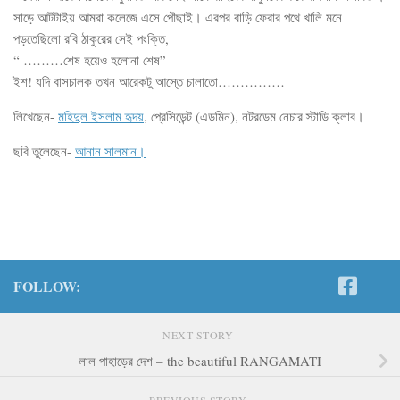
সাড়ে আটটাইয় আমরা কলেজে এসে পৌছাই। এরপর বাড়ি ফেরার পথে খালি মনে
পড়তেছিলো রবি ঠাকুরের সেই পংক্তি,
“ ………শেষ হয়েও হলোনা শেষ”
ইশ! যদি বাসচালক তখন আরেকটু আস্তে চালাতো……………
লিখেছেন-
মহিদুল ইসলাম হৃদয়
, প্রেসিডেন্ট (এডমিন), নটরডেম নেচার স্টাডি ক্লাব।
ছবি তুলেছেন-
আনান সালমান।
FOLLOW:
NEXT STORY
লাল পাহাড়ের দেশ – the beautiful RANGAMATI
PREVIOUS STORY