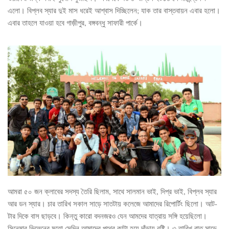
এলো। বিপ্লব স্যার দুই মাস ধরেই আশ্বাস দিচ্ছিলেন; যাক তার বাস্তবায়ন এবার হলো।
এবার তাহলে যাওয়া হবে গাজ়ীপুর, বঙ্গবন্ধু সাফারী পার্কে।
আমরা ৫০ জন ক্লাবের সদস্য তৈরি ছিলাম, সাথে সালমান ভাই, দিপ্র ভাই, বিপ্লব স্যার
আর ডন স্যার। চার তারিখ সকাল সাড়ে সাতটায় কলেজে আমাদের রিপোর্টিং ছিলো। আট-
টার দিকে বাস ছাড়বে। কিন্তু কারো বদনজরও যেন আমদের যাত্রায় সঙ্গি হয়েছিলো।
সিনেমার ভিলেনের মতো সেদিন আমাদের পথের কাটা হয়ে দাঁড়ায় বৃষ্টি। ৩ তারিখ রাত সাড়ে