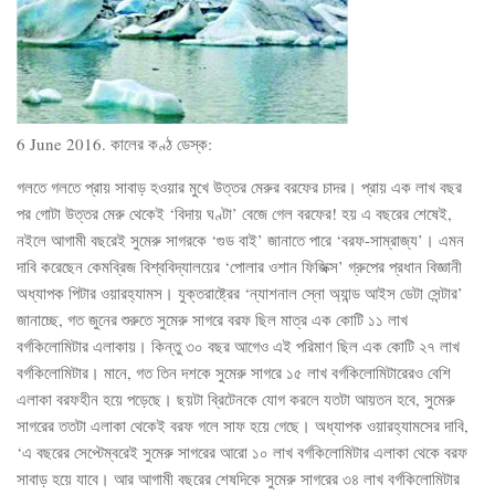
6 June 2016. কালের কণ্ঠ ডেস্ক:
গলতে গলতে প্রায় সাবাড় হওয়ার মুখে উত্তর মেরুর বরফের চাদর। প্রায় এক লাখ বছর
পর গোটা উত্তর মেরু থেকেই ‘বিদায় ঘণ্টা’ বেজে গেল বরফের! হয় এ বছরের শেষেই,
নইলে আগামী বছরেই সুমেরু সাগরকে ‘গুড বাই’ জানাতে পারে ‘বরফ-সাম্রাজ্য’। এমন
দাবি করেছেন কেমব্রিজ বিশ্ববিদ্যালয়ের ‘পোলার ওশান ফিজিক্স’ গ্রুপের প্রধান বিজ্ঞানী
অধ্যাপক পিটার ওয়ারহ্যামস। যুক্তরাষ্ট্রের ‘ন্যাশনাল স্নো অ্যান্ড আইস ডেটা সেন্টার’
জানাচ্ছে, গত জুনের শুরুতে সুমেরু সাগরে বরফ ছিল মাত্র এক কোটি ১১ লাখ
বর্গকিলোমিটার এলাকায়। কিন্তু ৩০ বছর আগেও এই পরিমাণ ছিল এক কোটি ২৭ লাখ
বর্গকিলোমিটার। মানে, গত তিন দশকে সুমেরু সাগরে ১৫ লাখ বর্গকিলোমিটারেরও বেশি
এলাকা বরফহীন হয়ে পড়েছে। ছয়টা ব্রিটেনকে যোগ করলে যতটা আয়তন হবে, সুমেরু
সাগরের ততটা এলাকা থেকেই বরফ গলে সাফ হয়ে গেছে। অধ্যাপক ওয়ারহ্যামসের দাবি,
‘এ বছরের সেপ্টেম্বরেই সুমেরু সাগরের আরো ১০ লাখ বর্গকিলোমিটার এলাকা থেকে বরফ
সাবাড় হয়ে যাবে। আর আগামী বছরের শেষদিকে সুমেরু সাগরের ৩৪ লাখ বর্গকিলোমিটার