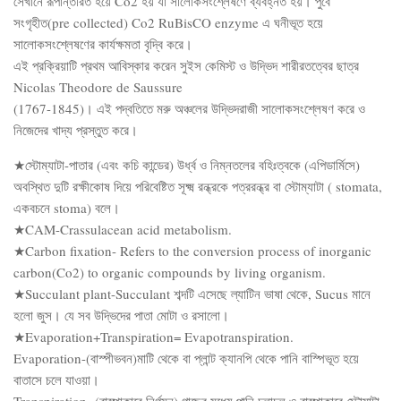
সেখানে রূপান্তরিত হয়ে Co2 হয় যা সালোকসংশ্লেষণে ব্যবহ্নত হয়। পুর্বে
সংগৃহীত(pre collected) Co2 RuBisCO enzyme এ ঘনীভূত হয়ে
সালোকসংশ্লেষণের কার্যক্ষমতা বৃদ্বি করে।
এই প্রক্রিয়াটি প্রথম আবিস্কার করেন সুইস কেমিস্ট ও উদ্ভিদ শারীরতত্বের ছাত্র
Nicolas Theodore de Saussure
(1767-1845)। এই পদ্বতিতে মরু অঞ্চলের উদ্ভিদরাজী সালোকসংশ্লেষণ করে ও
নিজেদের খাদ্য প্রস্তুত করে।
★স্টোম্যাটা-পাতার (এবং কচি কান্ডের) উর্ধ্ব ও নিম্নতলের বহিঃত্বকে (এপিডার্মিসে)
অবস্থিত দুটি রক্ষীকোষ দিয়ে পরিবেষ্টিত সূক্ষ্ম রন্ধ্রকে পত্ররন্ধ্র বা স্টোম্যাটা ( stomata,
একবচনে stoma) বলে।
★CAM-Crassulacean acid metabolism.
★Carbon fixation- Refers to the conversion process of inorganic
carbon(Co2) to organic compounds by living organism.
★Succulant plant-Succulant শব্দটি এসেছে ল্যাটিন ভাষা থেকে, Sucus মানে
হলো জুস। যে সব উদ্ভিদের পাতা মোটা ও রসালো।
★Evaporation+Transpiration= Evapotranspiration.
Evaporation-(বাস্পীভবন)মাটি থেকে বা প্লান্ট ক্যানপি থেকে পানি বাস্পিভূত হয়ে
বাতাসে চলে যাওয়া।
Transpiration- (বাস্পাকারে নির্গমন) গাছের মধ্যে পানি চলাচল ও বাস্পাকারে স্টোমাটা