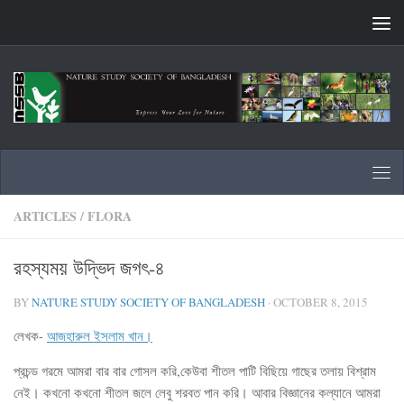
Skip to content
ARTICLES
/
FLORA
রহস্যময় উদ্ভিদ জগৎ-৪
BY
NATURE STUDY SOCIETY OF BANGLADESH
·
OCTOBER 8, 2015
লেখক-
আজহারুল ইসলাম খান।
প্রচন্ড গরমে আমরা বার বার গোসল করি,কেউবা শীতল পাটি বিছিয়ে গাছের তলায় বিশ্রাম
নেই। কখনো কখনো শীতল জলে লেবু শরবত পান করি। আবার বিজ্ঞানের কল্যানে আমরা