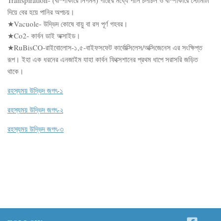
দিয়ে বের হয়ে পানির অপচয়।
★Vacuole- উদ্ভিদ কোষে বায়ু বা রস পূর্ণ গহবর।
★Co2- কার্বন ডাই অক্সাইড।
★RuBisCO-রাইবোলোস-১,৫-বাইফসফেট কার্বোক্সিলেস/অক্সিজেনেস এর সংক্ষিপ্ত
রূপ। ইহা এক ধরনের এনজাইম যাহা কার্বন ফিক্সেশানের প্রথম ধাপে সরাসরি জড়িত
থাকে।
রহস্যময় উদ্ভিদ জগৎ-১
রহস্যময় উদ্ভিদ জগৎ-২
রহস্যময় উদ্ভিদ জগৎ-৩