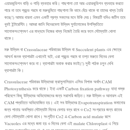
এয়ারকন্ডিশন বাড়ি ও গাড়ি ব্যবহার করি। গাছপালা তো আর এয়ারকন্ডিশন ব্যবহার করতে
পারে না তবে প্রচন্ড গরমে বা মরুভুমিতে গাছপালা কি ভাবে বেঁচে থাকে বা তাদের খাদ্য তৈরি
করে(!) আমার ধারনা এমন একটি প্রশ্ন সকলের মনে উকি দেয়। বিষয়টি যদিও জটিল তবে
খুবই ইন্টারেস্টিং। আমরা জানি দিনেরবেলা উদ্ভিদ সুর্যালোকের উপস্থিতিতে
সালোকসংশ্লেষণ এর মাধ্যমে নিজের খাদ্য নিজেই তৈরি করে ফলে স্টোম্যাটা খোলা
থাকে।
মরু উদ্ভিদ বা Crassulaceae পরিবারের উদ্ভিদ বা Succulent plants এর ক্ষেত্রে
আশ্চর্য জনক ব্যাপারটা এখানেই ঘটে, এরা প্রচন্ড গরমে বা তপ্ত মরুতে দিনের বেলা
সালোকসংশ্লেষণ করে না। ব্যাপারটা অবাক করার মতই(!) সুধী পাঠক চলুন দেখি
ব্যাপারটা কি।
Crassulaceae পরিবারর উদ্ভিদেরা ক্রাসুলাসিয়ান এসিড বিপাক অর্থাৎ CAM
Photosynthesis করে থাকে। ইহা একটি Carbon fixation pathway যাহা শুস্ক
পরিবেশে কিছু উদ্ভিদের অভিযোজনের জন্য সরাসরি জড়িত। মরু উদ্ভিদ ও আনারস এই
CAM পদ্বতিতে অভিযোজিত হয়। এই সব উদ্ভিদের Evapotranspiration কমানোর
জন্য পাতায় অবস্থিত স্টোম্যাটা দিনের বেলায় বন্ধ রাখে ও Co2 সংগ্রহের জন্য রাতের
বেলা স্টোম্যাটা খোলা রাখে। সংগৃহীত Co2 4-Carbon acid malate রূপে
Vacuoles এর মধ্যে জমা হয় ও দিনের বেলা এই malate Chloroplast এ গিয়ে