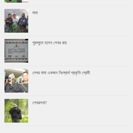
দাদা
পুরস্কৃত হলেন শেখর রায়
শেখর দাদা একজন নিঃস্বার্থ প্রকৃতি প্রেমী
শেখরলতা!