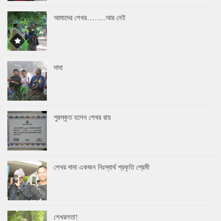
আমাদের শেখর……..আর নেই
দাদা
পুরস্কৃত হলেন শেখর রায়
শেখর দাদা একজন নিঃস্বার্থ প্রকৃতি প্রেমী
শেখরলতা!