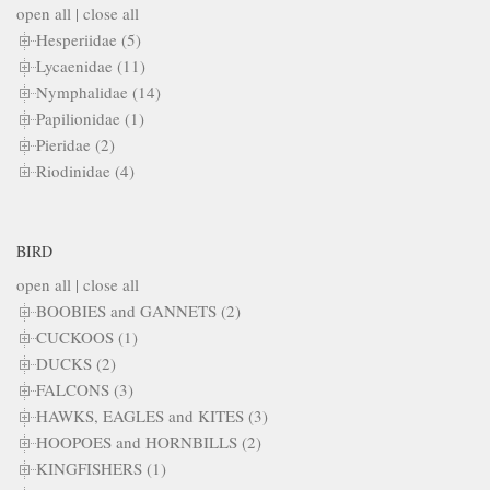
open all
|
close all
Hesperiidae (5)
Lycaenidae (11)
Nymphalidae (14)
Papilionidae (1)
Pieridae (2)
Riodinidae (4)
BIRD
open all
|
close all
BOOBIES and GANNETS (2)
CUCKOOS (1)
DUCKS (2)
FALCONS (3)
HAWKS, EAGLES and KITES (3)
HOOPOES and HORNBILLS (2)
KINGFISHERS (1)