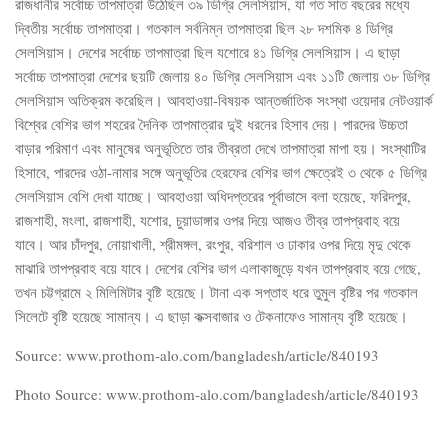
রাজধানীর সর্বোচ্চ তাপমাত্রা উঠেছিল ৩৯ ডিগ্রি সেলসিয়াস, যা গত সাত বছরের মধ্যে
দ্বিতীয় সর্বোচ্চ তাপমাত্রা। গতকাল সর্বনিম্ন তাপমাত্রা ছিল ২৮ দশমিক ৪ ডিগ্রি
সেলসিয়াস। দেশের সর্বোচ্চ তাপমাত্রা ছিল যশোরে ৪১ ডিগ্রি সেলসিয়াস। এ ছাড়া
সর্বোচ্চ তাপমাত্রা দেশের ছয়টি জেলায় ৪০ ডিগ্রি সেলসিয়াস এবং ১১টি জেলায় ৩৮ ডিগ্রি
সেলসিয়াস অতিক্রম করেছিল। আবহাওয়া-বিষয়ক আন্তর্জাতিক সংস্থা ওয়েদার নেটওয়ার্ক
বিশ্বের বেশির ভাগ শহরের দৈনিক তাপমাত্রার দু্ই ধরনের হিসাব দেয়। পারদের উচ্চতা
বাড়ার পরিমাণ এবং মানুষের অনুভূতিতে তার তীব্রতা দেখে তাপমাত্রা মাপা হয়। সংস্থাটির
হিসাবে, পারদের ওঠা-নামার সঙ্গে অনুভূতির হেরফের বেশির ভাগ ক্ষেত্রেই ৩ থেকে ৫ ডিগ্রি
সেলসিয়াস বেশি দেখা যাচ্ছে। আবহাওয়া অধিদপ্তরের পূর্বাভাসে বলা হয়েছে, ফরিদপুর,
রাজশাহী, মংলা, রাজশাহী, যশোর, চুয়াডাঙ্গার ওপর দিয়ে আজও তীব্র তাপপ্রবাহ বয়ে
যাবে। আর চাঁদপুর, নোয়াখালী, শ্রীমঙ্গল, রংপুর, বরিশাল ও ঢাকার ওপর দিয়ে মৃদু থেকে
মাঝারি তাপপ্রবাহ বয়ে যাবে। দেশের বেশির ভাগ এলাকাজুড়ে যখন তাপপ্রবাহ বয়ে গেছে,
তখন চট্টগ্রামে ২ মিলিমিটার বৃষ্টি হয়েছে। টানা এক সপ্তাহ ধরে তুমুল বৃষ্টির পর গতকাল
সিলেটে বৃষ্টি হয়েছে সামান্য। এ ছাড়া কক্সবাজার ও টেকনাফেও সামান্য বৃষ্টি হয়েছে।
Source: www.prothom-alo.com/bangladesh/article/840193
Photo Source: www.prothom-alo.com/bangladesh/article/840193