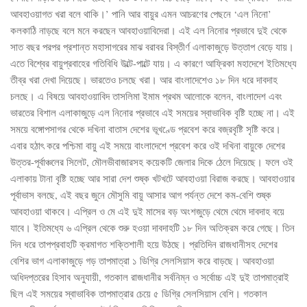
আবহাওয়াগত খরা বলে থাকি।’ পানি আর বায়ুর এমন আচরণের পেছনে ‘এল নিনো’
কলকাঠি নাড়ছে বলে মনে করছেন আবহাওয়াবিদেরা। এই এল নিনোর প্রভাবে দুই থেকে
সাত বছর পরপর প্রশান্ত মহাসাগরের মাঝ বরাবর বিস্তীর্ণ এলাকাজুড়ে উত্তাপ বেড়ে যায়।
এতে বিশ্বের বায়ুপ্রবাহের গতিবিধি উল্টে-পাল্টে যায়। এ কারণে আফ্রিকা মহাদেশে ইতিমধ্যে
তীব্র খরা দেখা দিয়েছে। ভারতেও চলছে খরা। আর বাংলাদেশেও ১৮ দিন ধরে দাবদাহ
চলছে। এ বিষয়ে আবহাওয়াবিদ তাসলিমা ইমাম প্রথম আলোকে বলেন, বাংলাদেশ এবং
ভারতের বিশাল এলাকাজুড়ে এল নিনোর প্রভাবে এই সময়ের স্বাভাবিক বৃষ্টি হচ্ছে না। এই
সময়ে বঙ্গোপসাগর থেকে দখিনা বাতাস দেশের ভূখণ্ডে প্রবেশ করে বজ্রবৃষ্টি সৃষ্টি করে।
এবার হঠাৎ করে পশ্চিমা বায়ু এই সময়ে বাংলাদেশে প্রবেশ করে ওই দখিনা বায়ুকে দেশের
উত্তর-পূর্বাঞ্চলের সিলেট, মৌলভীবাজারসহ কয়েকটি জেলার দিকে ঠেলে দিয়েছে। ফলে ওই
এলাকায় টানা বৃষ্টি হচ্ছে আর সারা দেশ শুষ্ক খটখটে আবহাওয়া বিরাজ করছে। আবহাওয়ার
পূর্বাভাস বলছে, এই বছর জুনে মৌসুমি বায়ু আসার আগ পর্যন্ত দেশে কম-বেশি শুষ্ক
আবহাওয়া থাকবে। এপ্রিল ও মে এই দুই মাসের বড় অংশজুড়ে থেমে থেমে দাবদাহ বয়ে
যাবে। ইতিমধ্যে ৬ এপ্রিল থেকে শুরু হওয়া দাবদাহটি ১৮ দিন অতিক্রম করে গেছে। তিন
দিন ধরে তাপপ্রবাহটি ক্রমাগত শক্তিশালী হয়ে উঠছে। প্রতিদিন রাজধানীসহ দেশের
বেশির ভাগ এলাকাজুড়ে গড় তাপমাত্রা ১ ডিগ্রি সেলসিয়াস করে বাড়ছে। আবহাওয়া
অধিদপ্তরের হিসাব অনুযায়ী, গতকাল রাজধানীর সর্বনিম্ন ও সর্বোচ্চ এই দুই তাপমাত্রাই
ছিল এই সময়ের স্বাভাবিক তাপমাত্রার চেয়ে ৫ ডিগ্রি সেলসিয়াস বেশি। গতকাল